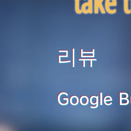
take 
리뷰
Google Bu