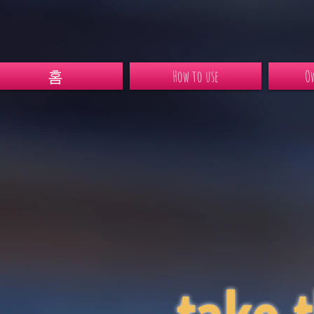
홈
How to use
Ow