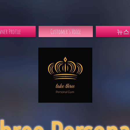
ner Profile
Customer's Voice
뉴스