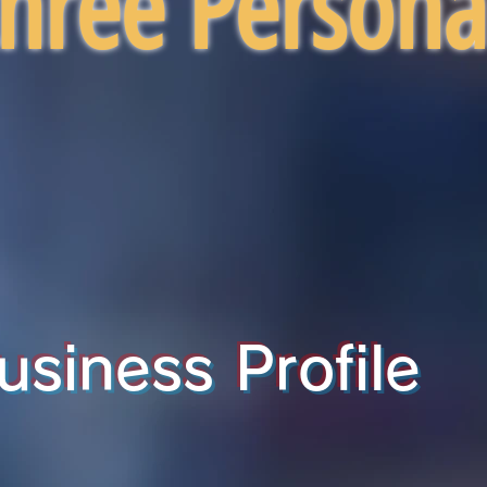
three Person
siness Profile