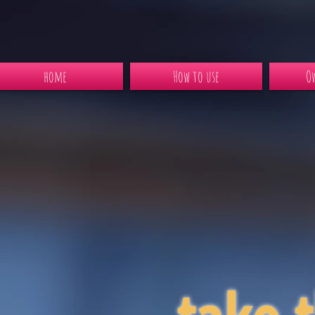
home
How to use
Ow