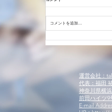
コメントを追加…
【案内】新規来店案内 可能人
数状況
運営会社：tak
代表：福田 
神奈川県横浜市
前田ハイツ9号
E-mail Addres