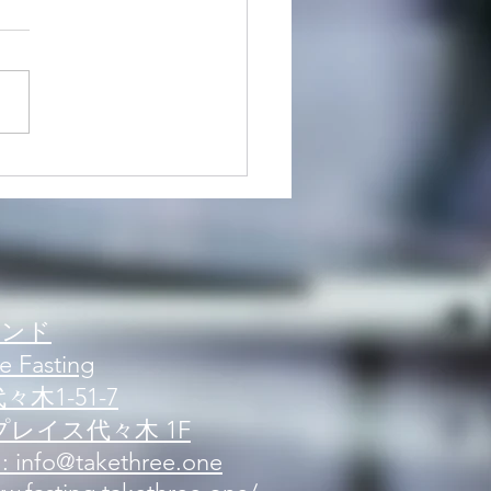
内】新規来店案内 可能人
況
ブランド
e Fasting
木1-51-7
レイス代々木 1F
 : info@takethree.one