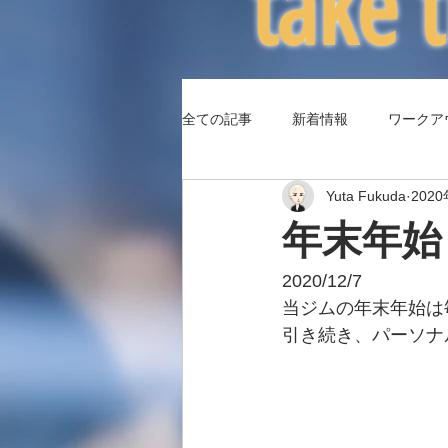
​take
全ての記事
新着情報
ワークア
Yuta Fukuda
202
（コラム3）身体パフォーマンス
年末年始
2020/12/7
当ジムの年末年始は
引き続き、パーソナル