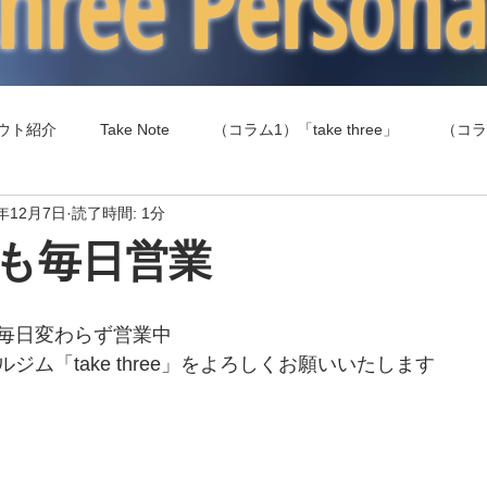
 three Person
ウト紹介
Take Note
（コラム1）「take three」
（コラ
0年12月7日
読了時間: 1分
（コラム4）食事（エネルギー摂取）
（コラム5）健康
も毎日営業
毎日変わらず営業中
ジム「take three」をよろしくお願いいたします