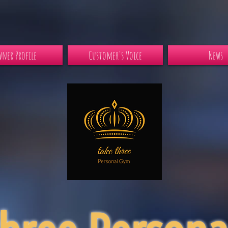
ner Profile
Customer's Voice
News