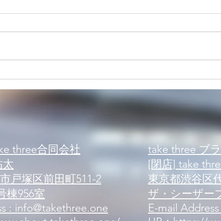
【案内】新規来店案内 可能人
【案
数状況
数状
e three合同会社
take three 
祐太
[閉店] take thre
戸塚区前田町511-2
東京都渋谷区代々
棟956室
ザ・シーザープ
s : info@takethree.one
E-mail Address