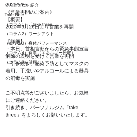
2020/5/25
ワークアウト紹介
《営業再開のご案内》
Take Note
【概要】
（コラム1）「take three」
2020年5月26日より営業を再開
（コラム2）ワークアウト
【詳細】
（コラム3）身体パフォーマンス
・本日、首相官邸からの緊急事態宣言
（コラム4）食事（エネルギー摂取）
解除の表明を受けて営業を再開
（コラム5）健康
・引き続き、感染予防としてマスクの
着用、手洗いやアルコールによる器具
の消毒を実施
ご不明点等がございましたら、お気軽
にご連絡ください。
引き続き、パーソナルジム「take 
three」をよろしくお願いいたします。