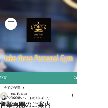
​take three Personal Gym
記事
全ての記事
Yuta Fukuda
全ての記事
2020年5月25日
読了時間: 1分
営業再開のご案内
新着情報