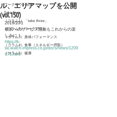
ル、エリアマップを公開
ワークアウト紹介
Take Note
(vol.150)
（コラム1）「take three」
2019/10/1
（コラム2）ワークアウト
横浜へのサービス開始もこれからの楽
しみに！
（コラム3）身体パフォーマンス
https://k-
（コラム4）食事（エネルギー摂取）
tai.watch.impress.co.jp/docs/news/1209
（コラム5）健康
975.html