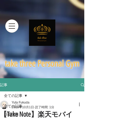
​take three Personal Gym
記事
全ての記事
Yuta Fukuda
全ての記事
2019年10月1日
読了時間: 1分
【Take Note】楽天モバイ
新着情報