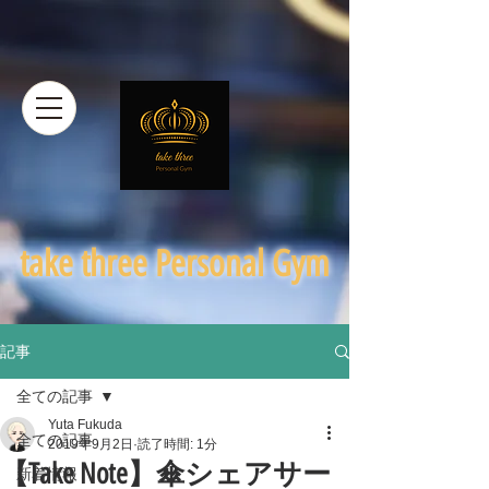
​take three Personal Gym
記事
全ての記事
Yuta Fukuda
全ての記事
2019年9月2日
読了時間: 1分
【Take Note】傘シェアサー
新着情報