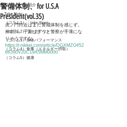
警備体制、for U.S.A
ワークアウト紹介
Take Note
President(vol.35)
（コラム1）「take three」
虎ノ門付近はまだ警戒体制を感じず。
（コラム2）ワークアウト
神奈川、千葉はきっと警察が手薄にな
りそうですな
（コラム3）身体パフォーマンス
https://r.nikkei.com/article/DGXMZO452
（コラム4）食事（エネルギー摂取）
66390V20C19A5MM0000
（コラム5）健康