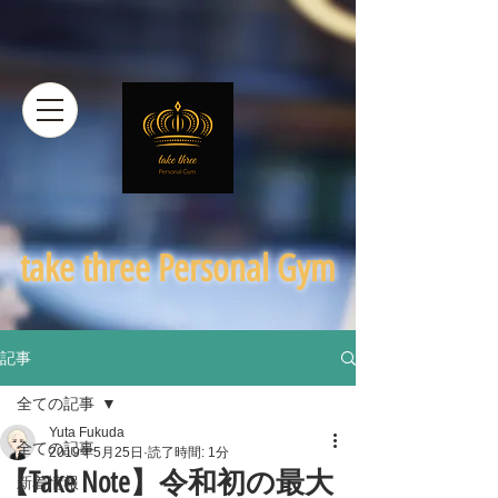
​take three Personal Gym
記事
全ての記事
Yuta Fukuda
全ての記事
2019年5月25日
読了時間: 1分
【Take Note】令和初の最大
新着情報