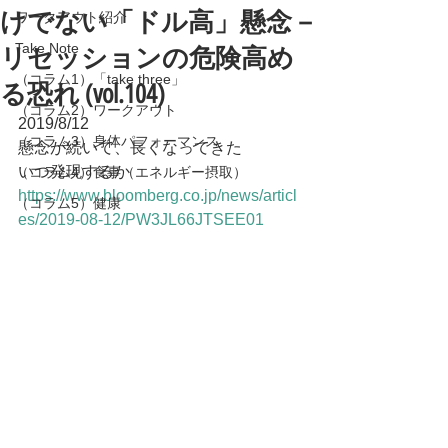
けでない「ドル高」懸念－
ワークアウト紹介
Take Note
リセッションの危険高め
（コラム1）「take three」
る恐れ (vol.104)
（コラム2）ワークアウト
2019/8/12
（コラム3）身体パフォーマンス
懸念が続いて、長くなってきた
いつ発現するか
（コラム4）食事（エネルギー摂取）
https://www.bloomberg.co.jp/news/articl
（コラム5）健康
es/2019-08-12/PW3JL66JTSEE01