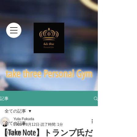
​take three Personal Gym
記事
全ての記事
Yuta Fukuda
全ての記事
2019年8月12日
読了時間: 1分
【Take Note】トランプ氏だ
新着情報