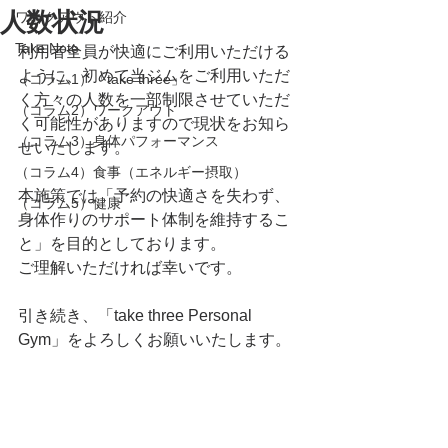
人数状況
ワークアウト紹介
Take Note
利用者全員が快適にご利用いただける
ように、初めて当ジムをご利用いただ
（コラム1）「take three」
く方々の人数を一部制限させていただ
（コラム2）ワークアウト
く可能性がありますので現状をお知ら
（コラム3）身体パフォーマンス
せいたします。
（コラム4）食事（エネルギー摂取）
本施策では「予約の快適さを失わず、
（コラム5）健康
身体作りのサポート体制を維持するこ
と」を目的としております。
ご理解いただければ幸いです。
引き続き、「take three Personal 
Gym」をよろしくお願いいたします。