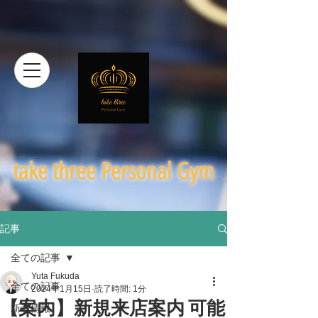
​take three Personal Gym
記事
全ての記事
Yuta Fukuda
全ての記事
2024年1月15日
読了時間: 1分
【案内】新規来店案内 可能
新着情報