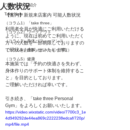
人数状況
ワークアウト紹介
Take Note
【案内】新規来店案内 可能人数状況
（コラム1）「take three」
利用者全員が快適にご利用いただける
（コラム2）ワークアウト
ように、現在は初めてご利用いただく
（コラム3）身体パフォーマンス
方々の人数を一部制限しておりますの
で現状をお知らせいたします。
（コラム4）食事（エネルギー摂取）
（コラム5）健康
本施策では「予約の快適さを失わず、
身体作りのサポート体制を維持するこ
と」を目的としております。
ご理解いただければ幸いです。
引き続き、「take three Personal 
Gym」をよろしくお願いいたします。
https://video.wixstatic.com/video/7700c3_1e
4d949292de44ea869c2222238edcaf/720p/
mp4/file.mp4