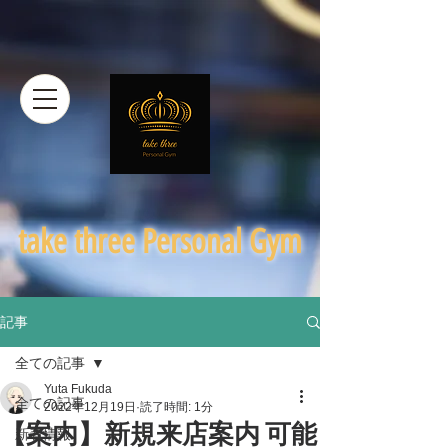
​take three Personal Gym
記事
全ての記事
Yuta Fukuda
全ての記事
2022年12月19日
読了時間: 1分
【案内】新規来店案内 可能
新着情報