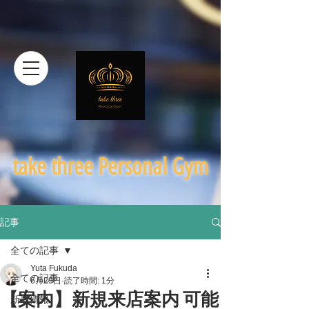
​take three Personal Gym
記事
全ての記事
Yuta Fukuda
全ての記事
6月29日
読了時間: 1分
【案内】新規来店案内 可能
新着情報