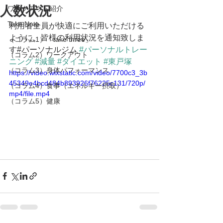
人数状況
ワークアウト紹介
Take Note
利用者全員が快適にご利用いただける
ように、皆様の利用状況を通知致しま
（コラム1）「take three」
す#パーソナルジム 
#パーソナルトレー
（コラム2）ワークアウト
ニング
#減量
#ダイエット
#東戸塚
（コラム3）身体パフォーマンス
https://video.wixstatic.com/video/7700c3_3b
45349e4bcd484b893926f76225c131/720p/
（コラム4）食事（エネルギー摂取）
mp4/file.mp4
（コラム5）健康