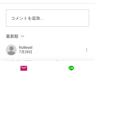
コメントを追加…
【案内】新規来店案内 可
【案内】新規来
能人数状況
能人数状況
最新順
fruitwyat
7月28日
90 年代の雑誌をアーカイブしています。 ハ
ーフトーン ドットはズームではひどく見え
ます。 Gaussian-blur に使用され、その後 
Photoshop でシャープにすると、ディテー
ルの半分が失われます。 本
非スクリーニン
グ ツール
より賢く、小さなテキストは読め
ます。
いいね！
返信
運営会社：take three合同会社