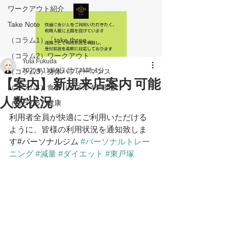
ワークアウト紹介
Take Note
（コラム1）「take three」
（コラム2）ワークアウト
Yuta Fukuda
2025年11月9日
読了時間: 1分
（コラム3）身体パフォーマンス
【案内】新規来店案内 可能
（コラム4）食事（エネルギー摂取）
人数状況
（コラム5）健康
利用者全員が快適にご利用いただける
ように、皆様の利用状況を通知致しま
す#パーソナルジム 
#パーソナルトレー
ニング
#減量
#ダイエット
#東戸塚