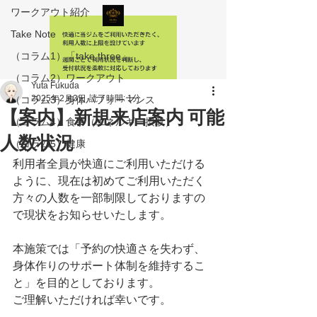
ワークアウト紹介
Take Note
（コラム1）「take three」
（コラム2）ワークアウト
Yuta Fukuda
2025年2月3日
読了時間: 1分
（コラム3）身体パフォーマンス
【案内】新規来店案内 可能
（コラム4）食事（エネルギー摂取）
人数状況
（コラム5）健康
利用者全員が快適にご利用いただける
ように、現在は初めてご利用いただく
方々の人数を一部制限しておりますの
で現状をお知らせいたします。
本施策では「予約の快適さを失わず、
身体作りのサポート体制を維持するこ
と」を目的としております。
ご理解いただければ幸いです。