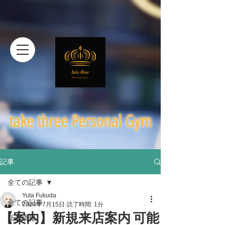
​take three Personal Gym
記事
全ての記事
Yuta Fukuda
全ての記事
2024年7月15日
読了時間: 1分
【案内】新規来店案内 可能
新着情報