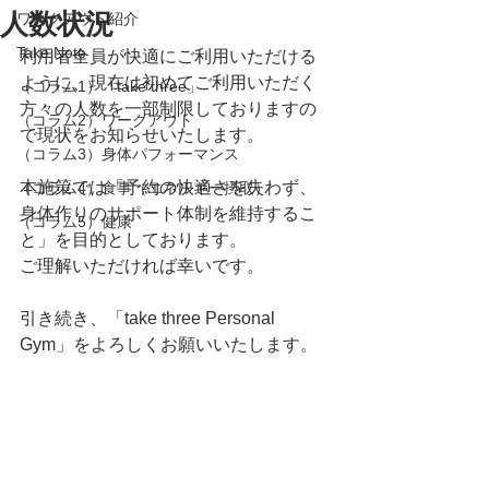
人数状況
ワークアウト紹介
Take Note
利用者全員が快適にご利用いただける
ように、現在は初めてご利用いただく
（コラム1）「take three」
方々の人数を一部制限しておりますの
（コラム2）ワークアウト
で現状をお知らせいたします。
（コラム3）身体パフォーマンス
本施策では「予約の快適さを失わず、
（コラム4）食事（エネルギー摂取）
身体作りのサポート体制を維持するこ
（コラム5）健康
と」を目的としております。
ご理解いただければ幸いです。
引き続き、「take three Personal 
Gym」をよろしくお願いいたします。