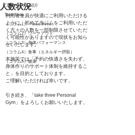
人数状況
ワークアウト紹介
Take Note
利用者全員が快適にご利用いただける
ように、初めて当ジムをご利用いただ
（コラム1）「take three」
く方々の人数を一部制限させていただ
（コラム2）ワークアウト
く可能性がありますので現状をお知ら
（コラム3）身体パフォーマンス
せいたします。
（コラム4）食事（エネルギー摂取）
本施策では「予約の快適さを失わず、
（コラム5）健康
身体作りのサポート体制を維持するこ
と」を目的としております。
ご理解いただければ幸いです。
引き続き、「take three Personal 
Gym」をよろしくお願いいたします。