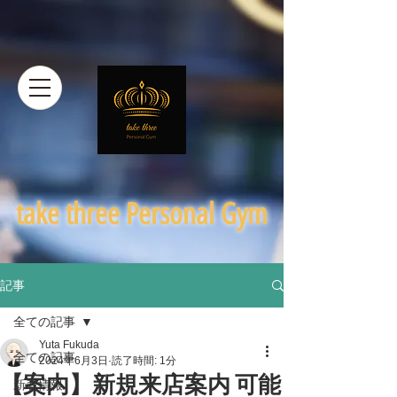
​take three Personal Gym
記事
全ての記事
Yuta Fukuda
全ての記事
2024年6月3日
読了時間: 1分
【案内】新規来店案内 可能
新着情報