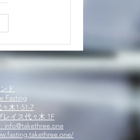
内】新規来店案内 可能人
況
ブランド
e Fasting
木1-51-7
レイス代々木 1F
 : info@takethree.one
.fasting.takethree.one/