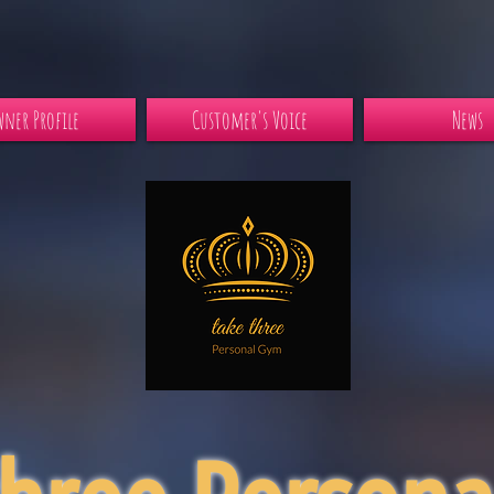
ner Profile
Customer's Voice
News