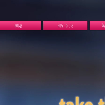
home
How to use
Ow