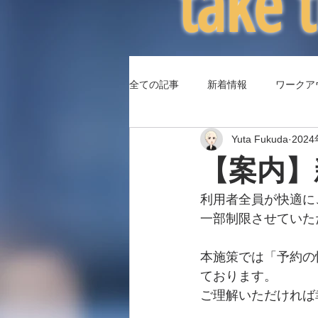
​take
全ての記事
新着情報
ワークア
Yuta Fukuda
202
（コラム3）身体パフォーマンス
【案内】
利用者全員が快適に
一部制限させていた
本施策では「予約の
ております。
ご理解いただければ