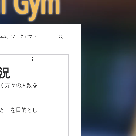
al Gym
ム2）ワークアウト
況
く方々の人数を
と」を目的とし