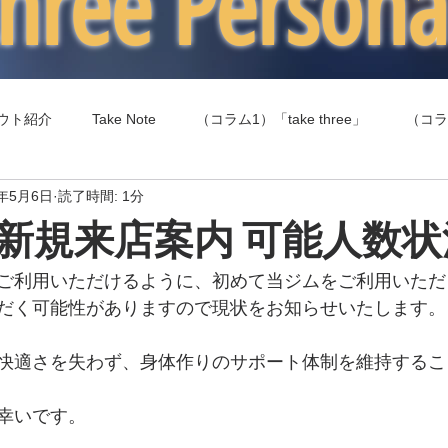
 three Person
ウト紹介
Take Note
（コラム1）「take three」
（コラ
4年5月6日
読了時間: 1分
（コラム4）食事（エネルギー摂取）
（コラム5）健康
新規来店案内 可能人数状
ご利用いただけるように、初めて当ジムをご利用いただ
だく可能性がありますので現状をお知らせいたします。
快適さを失わず、身体作りのサポート体制を維持するこ
幸いです。