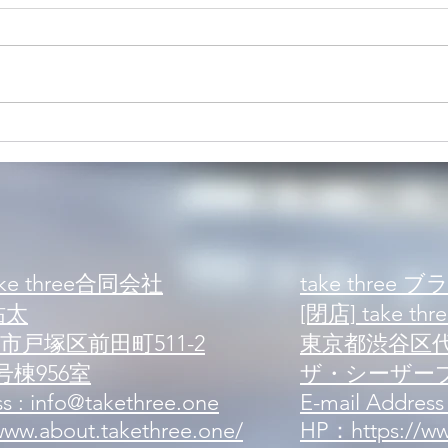
【案内】新規来店案内 可能人
【案
数状況
数状
e three合同会社
take three 
祐太
[閉店] take thre
戸塚区前田町511-2
東京都渋谷区代々
棟956室
ザ・シーザープ
s : info@takethree.one
E-mail Address
ww.about.takethree.one/
HP：https://www