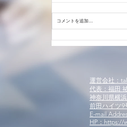
コメントを追加…
【案内】新規来店案内 可能人
数状況
運営会社：tak
代表：福田 
神奈川県横浜市
前田ハイツ9号
E-mail Addres
HP：https://w