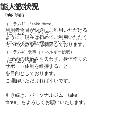
能人数状況
ワークアウト紹介
Take Note
2021/9/6
（コラム1）「take three」
利用者全員が快適にご利用いただける
（コラム2）ワークアウト
ように、現在は初めてご利用いただく
（コラム3）身体パフォーマンス
方々の人数を一部制限しております。
（コラム4）食事（エネルギー摂取）
「予約の快適さを失わず、身体作りの
（コラム5）健康
サポート体制を維持すること」
を目的としております。
ご理解いただければ幸いです。
引き続き、パーソナルジム「take 
three」をよろしくお願いいたします。