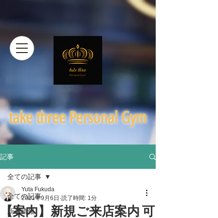
​take three Personal Gym
記事
全ての記事
Yuta Fukuda
全ての記事
2021年9月6日
読了時間: 1分
【案内】新規ご来店案内 可
新着情報