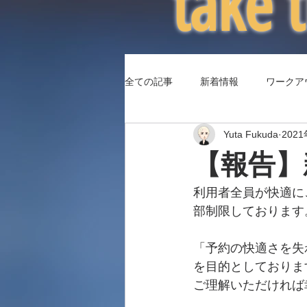
​take
全ての記事
新着情報
ワークア
Yuta Fukuda
202
（コラム3）身体パフォーマンス
【報告】
利用者全員が快適に
部制限しております
「予約の快適さを失
を目的としておりま
ご理解いただければ