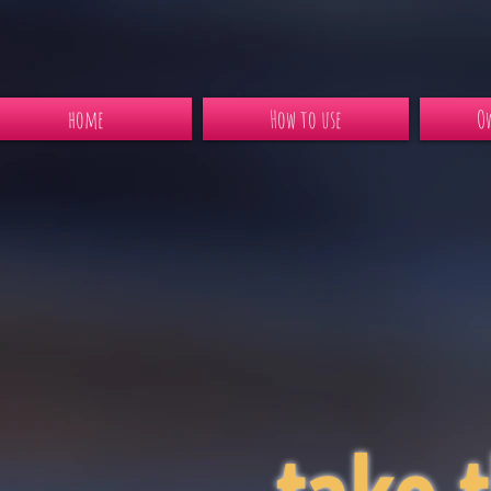
home
How to use
Ow