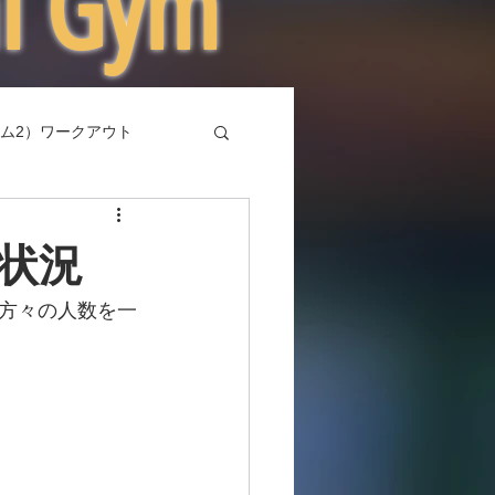
al Gym
ム2）ワークアウト
状況
方々の人数を一