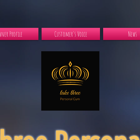
ner Profile
Customer's Voice
News