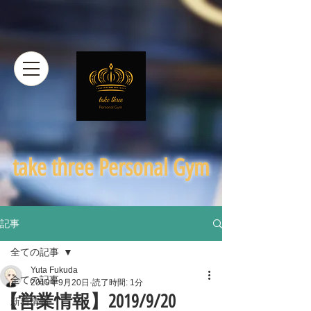
​take three Personal Gym
記事
全ての記事
Yuta Fukuda
全ての記事
2019年9月20日
読了時間: 1分
【営業情報】2019/9/20
新着情報