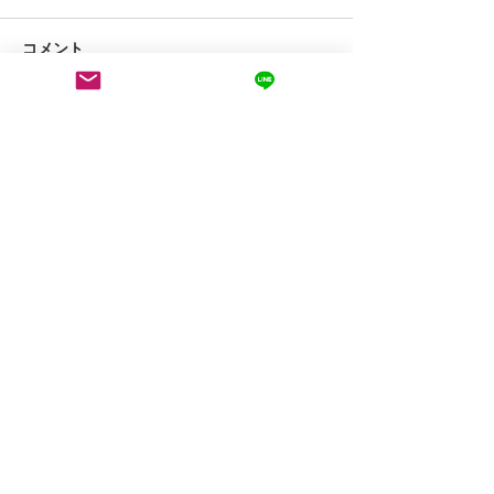
コメント
コメントを追加…
【案内】新規来店案内 可
【案内】新規来
能人数状況
能人数状況
運営会社：take three合同会社
代表：福田 祐太
神奈川県横浜市戸塚区前田町511-2
前田ハイツ9号棟956室
E-mail Address : info@takethree.one
HP：
https://www.about.takethree.one/
​横浜市、東戸塚