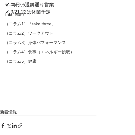
✔︎ 本日、通常通り営業
ワークアウト紹介
✔︎ 9/21,22は休業予定
Take Note
（コラム1）「take three」
（コラム2）ワークアウト
（コラム3）身体パフォーマンス
（コラム4）食事（エネルギー摂取）
（コラム5）健康
新着情報