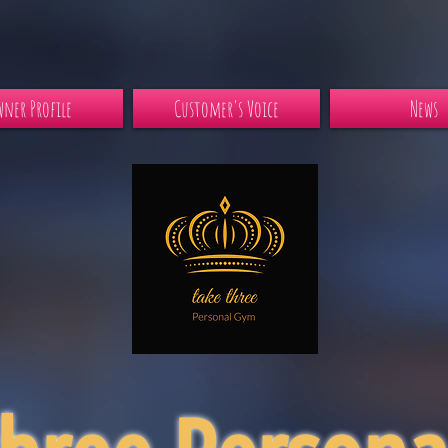
ner Profile
Customer's Voice
News