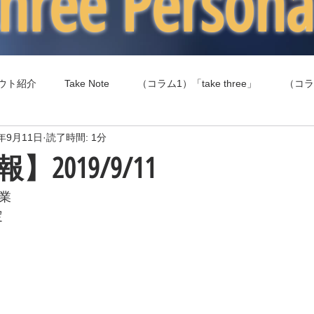
 three Person
ウト紹介
Take Note
（コラム1）「take three」
（コラ
9年9月11日
読了時間: 1分
（コラム4）食事（エネルギー摂取）
（コラム5）健康
2019/9/11
営業
定