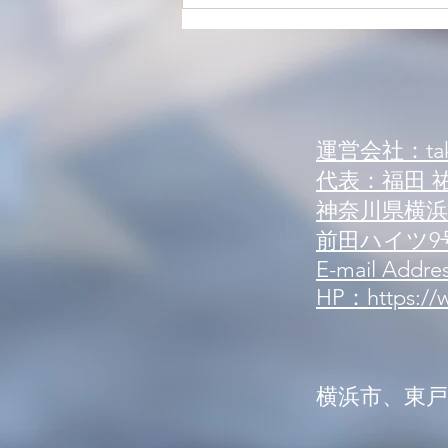
【案内】新規来店案内 可能人
数状況
運営会社：tak
代表：福田 
神奈川県横浜市
前田ハイツ9号
E-mail Addres
HP：https://w
​横浜市、東