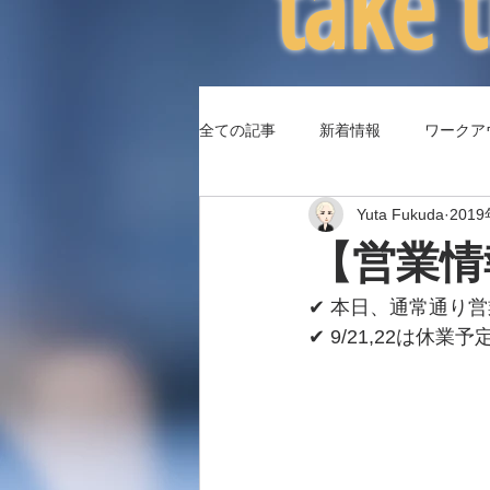
​take
全ての記事
新着情報
ワークア
Yuta Fukuda
201
（コラム3）身体パフォーマンス
【営業情報】
✔︎ 本日、通常通り
✔︎ 9/21,22は休業予