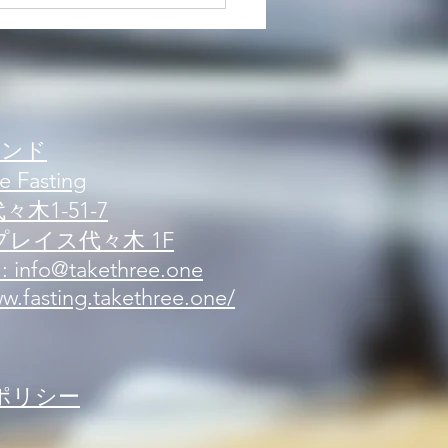
内】新規来店案内 可能人
況
ブランド
e Fasting
木1-51-7
レイス代々木 1F
 : info@takethree.one
.fasting.takethree.one/
ポリシー