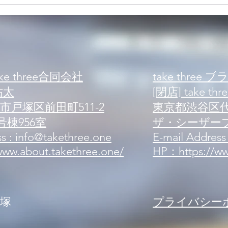
【案内】新規来店案内 可能人
【案
数状況
数状
e three合同会社
take three 
祐太
[閉店] take thre
戸塚区前田町511-2
東京都渋谷区代々
棟956室
ザ・シーザープ
s : info@takethree.one
E-mail Address
ww.about.takethree.one/
HP：https://www
戸塚
プライバシー