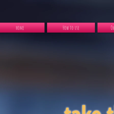
home
How to use
Ow