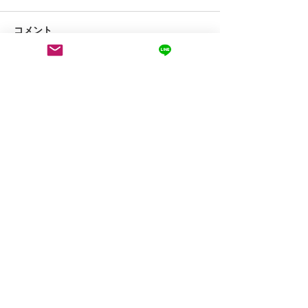
コメント
コメントを追加…
【案内】新規来店案内 可
【案内】新規来
能人数状況
能人数状況
運営会社：take three合同会社
代表：福田 祐太
神奈川県横浜市戸塚区前田町511-2
前田ハイツ9号棟956室
E-mail Address : info@takethree.one
HP：
https://www.about.takethree.one/
​横浜市、東戸塚