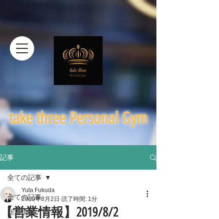
​take three Personal Gym
記事
全ての記事
Yuta Fukuda
全ての記事
2019年8月2日
読了時間: 1分
【営業情報】2019/8/2
新着情報