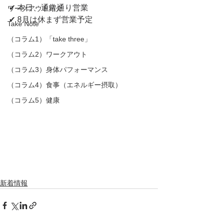
✔︎ 本日、通常通り営業
ワークアウト紹介
✔︎ 8月は休まず営業予定
Take Note
（コラム1）「take three」
（コラム2）ワークアウト
（コラム3）身体パフォーマンス
（コラム4）食事（エネルギー摂取）
（コラム5）健康
新着情報