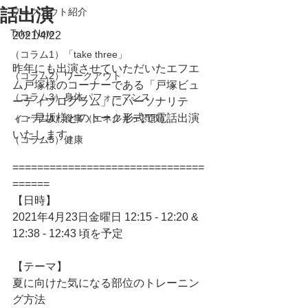
話出演
ワークアウト紹介
Take Note
2021/4/22
（コラム1）「take three」
昨年にも出演させていただいたエフエ
（コラム2）ワークアウト
ム戸塚様のコーナーである「戸塚ビュ
（コラム3）身体パフォーマンス
ーティプログラム」にパーソナリテ
ィ・早坂様とのトーク形式で電話出演
（コラム4）食事（エネルギー摂取）
いたします。
（コラム5）健康
===============================
======
【日時】
2021年4月23日金曜日 12:15 - 12:20 & 
12:38 - 12:43 頃を予定
【テーマ】
夏に向けた気になる部位のトレーニン
グ方法