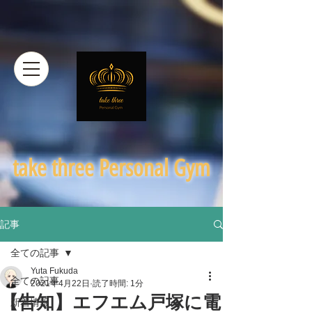
​take three Personal Gym
記事
全ての記事
Yuta Fukuda
全ての記事
2021年4月22日
読了時間: 1分
【告知】エフエム戸塚に電
新着情報