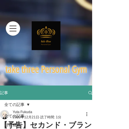
​take three Personal Gym
記事
全ての記事
Yuta Fukuda
全ての記事
2020年12月21日
読了時間: 1分
【予告】セカンド・ブラン
新着情報