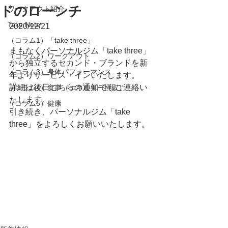
ドのローンチ
ワークアウト紹介
Take Note
2020/12/21
（コラム1）「take three」
まもなくパーソナルジム「take three」
（コラム2）ワークアウト
から独立するセカンド・ブランドを新
（コラム3）身体パフォーマンス
年よりサービス・インいたします。
詳細は後日こちらの通知でもご連絡い
（コラム4）食事（エネルギー摂取）
たします。
（コラム5）健康
引き続き、パーソナルジム「take 
three」をよろしくお願いいたします。