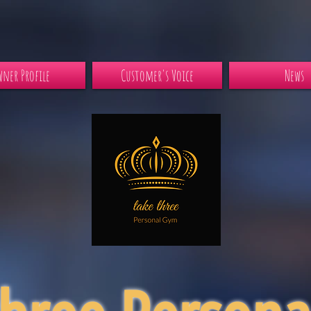
ner Profile
Customer's Voice
News