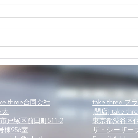
【ワークアウト紹介】ダンベ
【ワ
ル ・インクラインカール
レイ
e three合同会社
take three 
祐太
[閉店] take thre
戸塚区前田町511-2
東京都渋谷区代々
棟956室
ザ・シーザープ