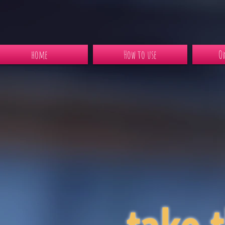
home
How to use
Ow