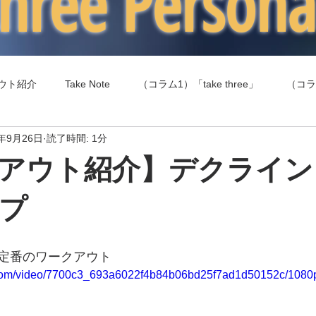
 three Person
ウト紹介
Take Note
（コラム1）「take three」
（コラ
9年9月26日
読了時間: 1分
（コラム4）食事（エネルギー摂取）
（コラム5）健康
アウト紹介】デクライン
プ
定番のワークアウト
ic.com/video/7700c3_693a6022f4b84b06bd25f7ad1d50152c/1080p