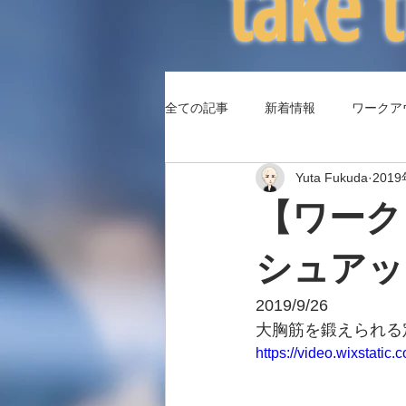
​take
全ての記事
新着情報
ワークア
Yuta Fukuda
201
（コラム3）身体パフォーマンス
【ワーク
シュアッ
2019/9/26
大胸筋を鍛えられる
https://video.wixstat