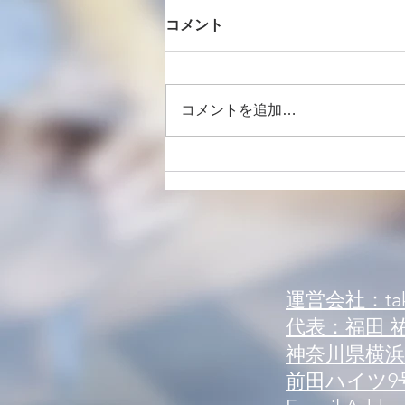
コメント
コメントを追加…
【ワークアウト紹介】ランジ
運営会社：tak
代表：福田 
神奈川県横浜市
前田ハイツ9号