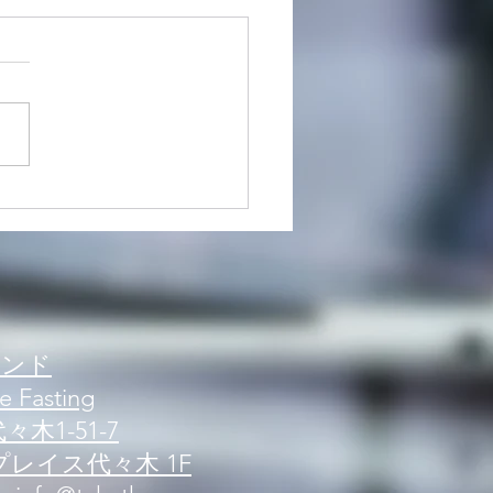
ークアウト紹介】レッグ
ズ
ブランド
e Fasting
木1-51-7
レイス代々木 1F