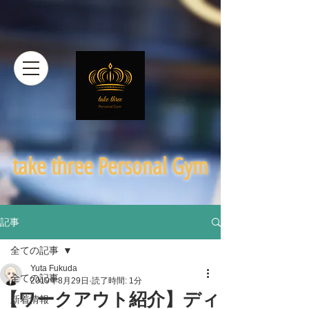
​take three Personal Gym
記事
全ての記事
Yuta Fukuda
全ての記事
2019年8月29日
読了時間: 1分
【ワークアウト紹介】ディ
新着情報