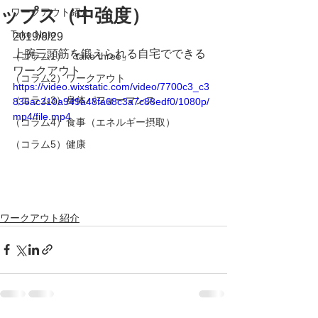
ップス（中強度）
ワークアウト紹介
Take Note
2019/8/29
上腕三頭筋を鍛えられる自宅でできる
（コラム1）「take three」
ワークアウト
（コラム2）ワークアウト
https://video.wixstatic.com/video/7700c3_c3
（コラム3）身体パフォーマンス
836ac310a949a48fa68c3a7c88edf0/1080p/
mp4/file.mp4
（コラム4）食事（エネルギー摂取）
（コラム5）健康
ワークアウト紹介