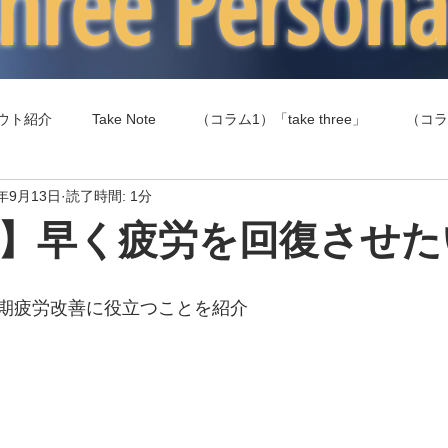
 three Person
ウト紹介
Take Note
（コラム1）「take three」
（コラ
9年9月13日
読了時間: 1分
（コラム4）食事（エネルギー摂取）
（コラム5）健康
】早く疲労を回復させた
期疲労改善に役立つことを紹介