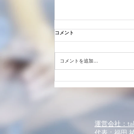
コメント
コメントを追加…
【コラム】身体が硬いほど足
が速い⁉︎
運営会社：tak
代表：福田 