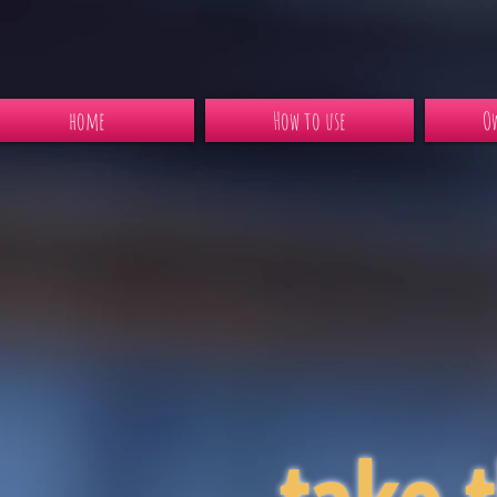
home
How to use
Ow