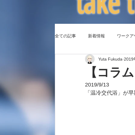
​take
全ての記事
新着情報
ワークア
Yuta Fukuda
201
（コラム3）身体パフォーマンス
【コラム
2019/9/13
「温冷交代浴」が早