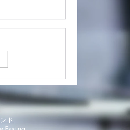
ラム】1日3時間のSNSが精
に影響
ブランド
e Fasting