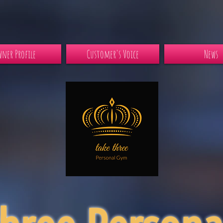
ner Profile
Customer's Voice
News