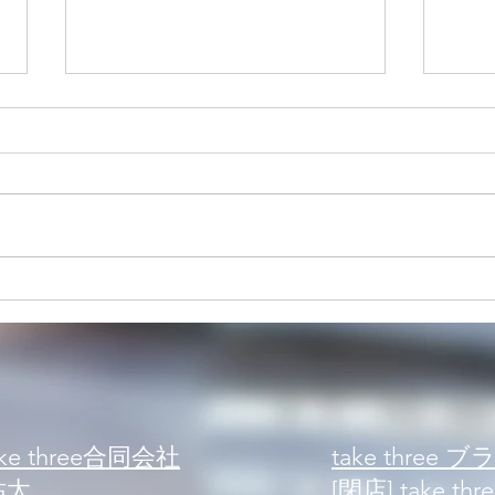
【コラム】すっきり目覚める
【コ
ためにやるべきこと
神的
e three合同会社
take three 
祐太
[閉店] take thre