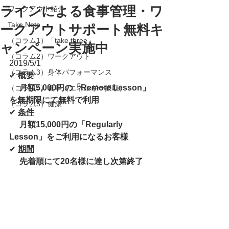
ラインによる食事管理・ワ
ワークアウト紹介
Take Note
ークアウトサポート無料キ
（コラム1）「take three」
ャンペーン実施中
（コラム2）ワークアウト
2019/5/1
（コラム3）身体パフォーマンス
✔︎ 
概要
　 月額5,000円の「Remote Lesson」
（コラム4）食事（エネルギー摂取）
を無期限にて無料で利用
（コラム5）健康
✔︎ 
条件
　 月額15,000円の「Regularly 
Lesson」をご利用になるお客様
✔︎ 
期間
　 先着順にて20名様に達し次第終了