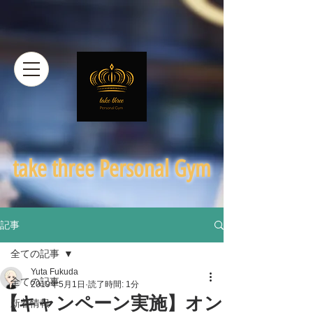
​take three Personal Gym
記事
全ての記事
Yuta Fukuda
全ての記事
2019年5月1日
読了時間: 1分
【キャンペーン実施】オン
新着情報